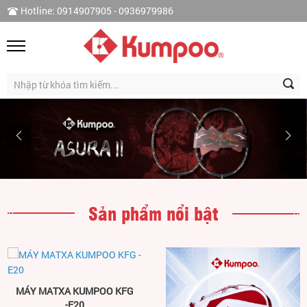
Hotline: 0914907905 - 0936979986
Sản phẩm nổi bật
MÁY MATXA KUMPOO KFG
-E20