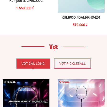
Kumpoo D72PRO.CCC
1.550.000
₫
KUMPOO FOAM/KHS-E01
570.000
₫
Vợt
VỢT CẦU LÔNG
VỢT PICKLEBALL