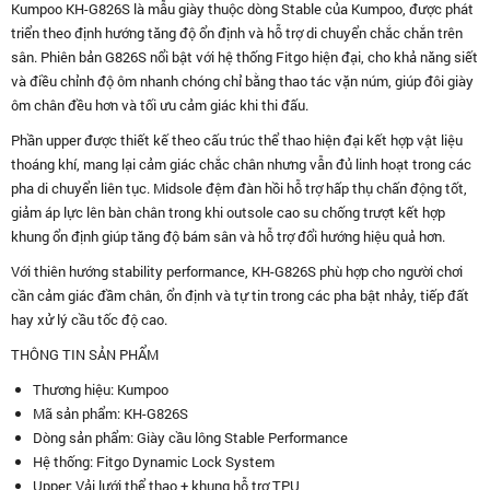
Kumpoo KH-G826S là mẫu giày thuộc dòng Stable của Kumpoo, được phát
triển theo định hướng tăng độ ổn định và hỗ trợ di chuyển chắc chắn trên
sân. Phiên bản G826S nổi bật với hệ thống Fitgo hiện đại, cho khả năng siết
và điều chỉnh độ ôm nhanh chóng chỉ bằng thao tác vặn núm, giúp đôi giày
ôm chân đều hơn và tối ưu cảm giác khi thi đấu.
Phần upper được thiết kế theo cấu trúc thể thao hiện đại kết hợp vật liệu
thoáng khí, mang lại cảm giác chắc chân nhưng vẫn đủ linh hoạt trong các
pha di chuyển liên tục. Midsole đệm đàn hồi hỗ trợ hấp thụ chấn động tốt,
giảm áp lực lên bàn chân trong khi outsole cao su chống trượt kết hợp
khung ổn định giúp tăng độ bám sân và hỗ trợ đổi hướng hiệu quả hơn.
Với thiên hướng stability performance, KH-G826S phù hợp cho người chơi
cần cảm giác đầm chân, ổn định và tự tin trong các pha bật nhảy, tiếp đất
hay xử lý cầu tốc độ cao.
THÔNG TIN SẢN PHẨM
Thương hiệu: Kumpoo
Mã sản phẩm: KH-G826S
Dòng sản phẩm: Giày cầu lông Stable Performance
Hệ thống: Fitgo Dynamic Lock System
Upper: Vải lưới thể thao + khung hỗ trợ TPU