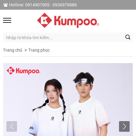
Hotline: 0914907905 - 0936979986
Trang chủ
Trang phục