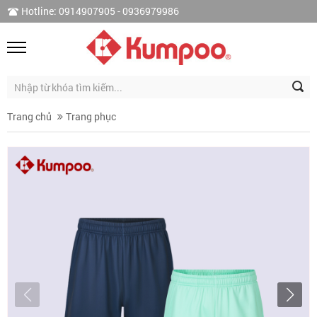
Hotline: 0914907905 - 0936979986
Trang chủ
Trang phục