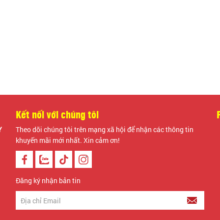
Chấ
Chấ
Đối
Loạ
Kết
mô 
trà
thi
Số lượ
Kết nối với chúng tôi
Y
Theo dõi chúng tôi trên mạng xã hội để nhận các thông tin
khuyến mãi mới nhất. Xin cảm ơn!
T
Đăng ký nhận bản tin