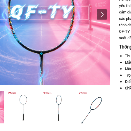
yêu thí
cảm giá
các pha
trình đ
QF-TY 
soát cầ
Thông 
Thư
Mẫu
Màu
Trọ
Điể
Chi
Chu
Số 
Đườ
Độ 
Kiể
Mức