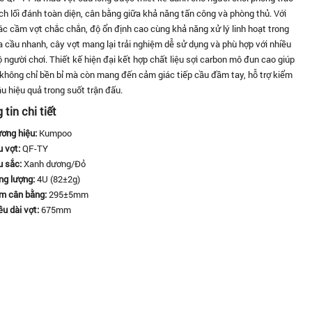
ch lối đánh toàn diện, cân bằng giữa khả năng tấn công và phòng thủ. Với
c cầm vợt chắc chắn, độ ổn định cao cùng khả năng xử lý linh hoạt trong
 cầu nhanh, cây vợt mang lại trải nghiệm dễ sử dụng và phù hợp với nhiều
ộ người chơi. Thiết kế hiện đại kết hợp chất liệu sợi carbon mô đun cao giúp
không chỉ bền bỉ mà còn mang đến cảm giác tiếp cầu đầm tay, hỗ trợ kiểm
u hiệu quả trong suốt trận đấu.
tin chi tiết
ơng hiệu:
Kumpoo
 vợt:
QF-TY
 sắc:
Xanh dương/Đỏ
ng lượng:
4U (82±2g)
m cân bằng:
295±5mm
ều dài vợt:
675mm
 vi cán vợt:
G5 (2#)
lỗ gen:
76 (thẳng)
ng kính thân vợt:
6.9mm
cứng thân vợt:
8.5±0.5mm
u khung:
Khung hộp
 căng tối đa:
≤30LBS