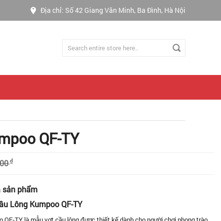
Địa chỉ: Số 42 Giang Văn Minh, Ba Đình, Hà Nội
mpoo QF-TY
₫
000
ả sản phẩm
Cầu Lông Kumpoo QF-TY
 QF-TY là mẫu vợt cầu lông được thiết kế dành cho người chơi phong trào