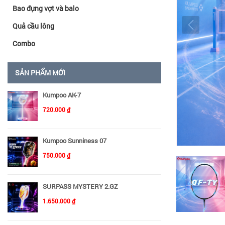
Bao đựng vợt và balo
Quả cầu lông
Combo
SẢN PHẨM MỚI
Kumpoo AK-7
720.000 ₫
Kumpoo Sunniness 07
750.000 ₫
SURPASS MYSTERY 2.GZ
1.650.000 ₫