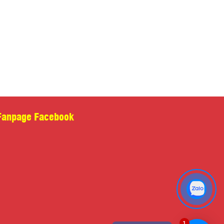
t liệu khung vợt:
Sợi carbon mô đun cao
t liệu thân vợt:
Sợi carbon mô đun cao
 tượng phù hợp:
Người mới chơi - trung bình
i vợt:
Toàn diện
 hợp giữa thiết kế cân bằng, khả năng kiểm soát ổn định và chất liệu carbon
đun cao bền bỉ, Kumpoo QF-TY là lựa chọn phù hợp cho người chơi phong
o đang tìm kiếm một cây vợt dễ làm quen, linh hoạt trong nhiều tình huống
 đấu và hỗ trợ hiệu quả quá trình nâng cao kỹ năng cầu lông.
Thêm vào giỏ hàng
-
+
ng
Fanpage Facebook
HÔNG TIN SẢN PHẨM
1