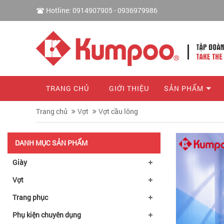
Hotline: 0914907905 - 0936979986
TRANG CHỦ
GIỚI THIỆU
SẢN PHẨM
Trang chủ
Vợt
Vợt cầu lông
DANH MỤC SẢN PHẨM
Giày
Vợt
Trang phục
Phụ kiện chuyên dụng