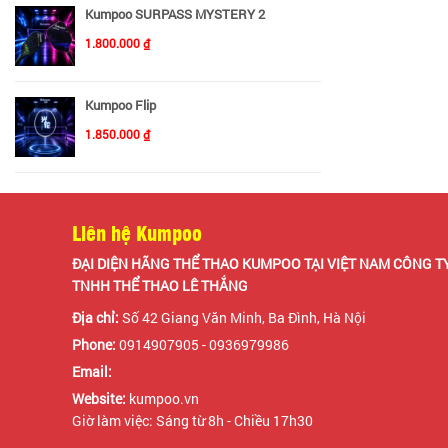
Kumpoo SURPASS MYSTERY 2
1.800.000 ₫
Kumpoo Flip
1.850.000 ₫
Liên hệ Kumpoo
ĐẠI DIỆN HÃNG THỂ THAO KUMPOO TẠI VIỆT NAM CÔNG T
TNHH THỂ THAO LÊ THẮNG
Địa chỉ:
Số 42 Giang Văn Minh, Ba Đình, Hà Nội
Phone:
0914907905 - 0936979986
Email:
Website:
kumpoo.vn
Giờ làm việc: Sáng từ 8h - Chiều 17h30