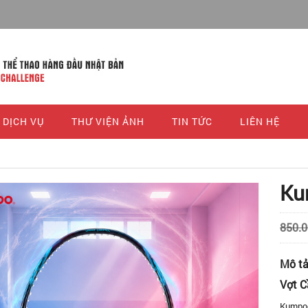
DỊCH VỤ
THƯ VIỆN ẢNH
TIN TỨC
LIÊN HỆ
Ku
850.
Mô t
Vợt 
Kumpoo