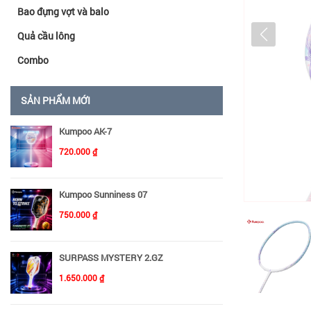
Bao đựng vợt và balo
Quả cầu lông
Combo
SẢN PHẨM MỚI
Kumpoo AK-7
720.000 ₫
Kumpoo Sunniness 07
750.000 ₫
SURPASS MYSTERY 2.GZ
1.650.000 ₫