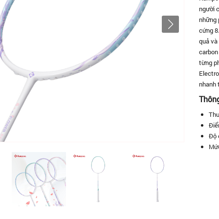
người c
những 
cứng 8
quả và 
carbon 
từng ph
Electro
nhanh t
Thông 
Thư
Điể
Độ 
Mức
Chấ
Chấ
Côn
Thi
Đối
Lối