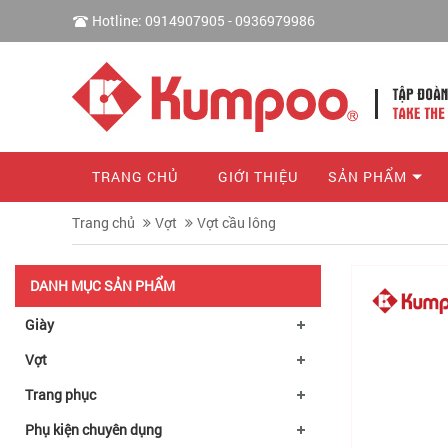
Hotline: 0914907905 - 0936979986
TRANG CHỦ
GIỚI THIỆU
SẢN PHẨM
Trang chủ
Vợt
Vợt cầu lông
DANH MỤC SẢN PHẨM
Giày
Vợt
Trang phục
Phụ kiện chuyên dụng