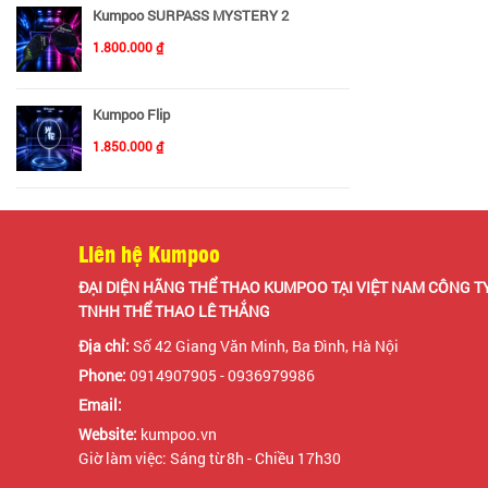
Kumpoo SURPASS MYSTERY 2
1.800.000 ₫
Kumpoo Flip
1.850.000 ₫
Liên hệ Kumpoo
ĐẠI DIỆN HÃNG THỂ THAO KUMPOO TẠI VIỆT NAM CÔNG T
TNHH THỂ THAO LÊ THẮNG
Địa chỉ:
Số 42 Giang Văn Minh, Ba Đình, Hà Nội
Phone:
0914907905 - 0936979986
Email:
Website:
kumpoo.vn
Giờ làm việc: Sáng từ 8h - Chiều 17h30