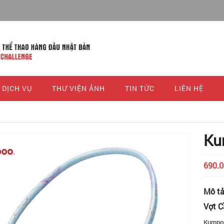
DỊCH VỤ
THƯ VIỆN ẢNH
TIN TỨC
LIÊN HỆ
Ku
690.
Mô t
Vợt C
Kumpoo