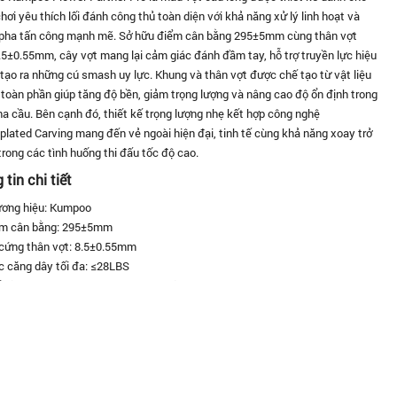
hơi yêu thích lối đánh công thủ toàn diện với khả năng xử lý linh hoạt và
pha tấn công mạnh mẽ. Sở hữu điểm cân bằng 295±5mm cùng thân vợt
.5±0.55mm, cây vợt mang lại cảm giác đánh đầm tay, hỗ trợ truyền lực hiệu
tạo ra những cú smash uy lực. Khung và thân vợt được chế tạo từ vật liệu
toàn phần giúp tăng độ bền, giảm trọng lượng và nâng cao độ ổn định trong
a cầu. Bên cạnh đó, thiết kế trọng lượng nhẹ kết hợp công nghệ
plated Carving mang đến vẻ ngoài hiện đại, tinh tế cùng khả năng xoay trở
rong các tình huống thi đấu tốc độ cao.
tin chi tiết
ơng hiệu: Kumpoo
m cân bằng: 295±5mm
cứng thân vợt: 8.5±0.55mm
 căng dây tối đa: ≤28LBS
t liệu khung vợt: Full Carbon Material
t liệu thân vợt: Full Carbon Material
g nghệ hoàn thiện: Electroplated Carving
ết kế: Light Design (trọng lượng nhẹ)
 tượng phù hợp: Người chơi phong trào, bán chuyên
 chơi: Công thủ toàn diện thiên công