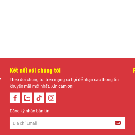
Với sự 
căng d
giác đá
công. 
giữa sứ
Màu s
Xan
Kết nối với chúng tôi
Số lượ
Y
Theo dõi chúng tôi trên mạng xã hội để nhận các thông tin
khuyến mãi mới nhất. Xin cảm ơn!
T
Đăng ký nhận bản tin