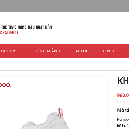
DỊCH VỤ
THƯ VIỆN ẢNH
TIN TỨC
LIÊN HỆ
KH
990.
Mô t
Kumpoo
kế hướn