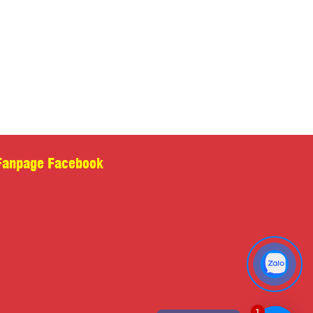
ắc
Xanh dương
Trắng
Thêm vào giỏ hàng
-
+
ng
HÔNG TIN SẢN PHẨM
Fanpage Facebook
1