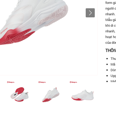
form gi
người c
nhanh.
Mẫu gi
khi di
nhanh, 
hoạt hơ
của dò
THÔN
Thư
Mã 
Dòn
Upp
Mid
Out
For
Tín
Phù
Siz