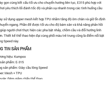
ày gọn cùng kết cấu tối ưu cho chuyển hướng liên tục, E315 phù hợp với
hơi yêu thích lối đánh tốc độ và phản xạ nhanh trong các tình huống cầu
ày sử dụng upper mesh kết hợp TPU nhằm tăng độ ôm chân và giữ ổn định
 chuyển ngang. Phần đế được tối ưu cho độ bám sân và khả năng phản hồi
giúp người chơi thực hiện các pha bật nhảy, chồm cầu và đổi hướng linh
n. Thiết kế thể thao hiện đại cùng phối màu trẻ trung cũng là điểm nổi bật
ng Speed này.
G TIN SẢN PHẨM
ơng hiệu: Kumpoo
sản phẩm: E-315
g sản phẩm: Giày cầu lông Speed
er: Mesh + TPU
sole: Đệm giảm chấn thể thao
sole: Cao su chống trượt độ bám cao
m: Speed Fit
h năng: Nhẹ, linh hoạt, bám sân tốt, hỗ trợ di chuyển nhanh
 hợp: Cầu lông, pickleball, luyện tập và thi đấu phong trào
e: 35 – 45