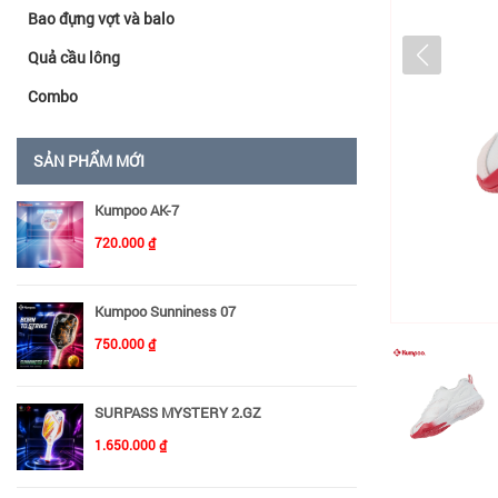
Bao đựng vợt và balo
Quả cầu lông
Combo
SẢN PHẨM MỚI
Kumpoo AK-7
720.000 ₫
Kumpoo Sunniness 07
750.000 ₫
SURPASS MYSTERY 2.GZ
1.650.000 ₫