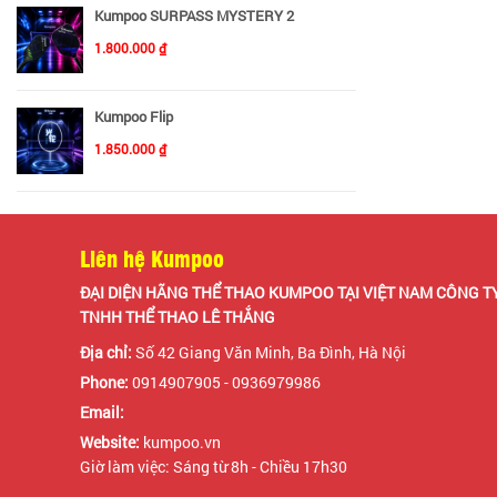
Kumpoo SURPASS MYSTERY 2
1.800.000 ₫
Kumpoo Flip
1.850.000 ₫
Liên hệ Kumpoo
ĐẠI DIỆN HÃNG THỂ THAO KUMPOO TẠI VIỆT NAM CÔNG T
TNHH THỂ THAO LÊ THẮNG
Địa chỉ:
Số 42 Giang Văn Minh, Ba Đình, Hà Nội
Phone:
0914907905 - 0936979986
Email:
Website:
kumpoo.vn
Giờ làm việc: Sáng từ 8h - Chiều 17h30