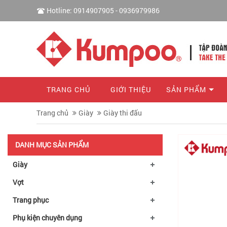
Hotline: 0914907905 - 0936979986
TRANG CHỦ
GIỚI THIỆU
SẢN PHẨM
Trang chủ
Giày
Giày thi đấu
DANH MỤC SẢN PHẨM
Giày
Vợt
Trang phục
Phụ kiện chuyên dụng