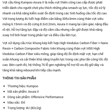
Vợt cầu lông Kumpoo Asura II là mẫu vợt thiên công cao cấp được phát
triển dành cho người chơi yêu thích những pha smash uy lực, tốc độ xử lý
nhanh và khả năng kiểm soát ổn định trong các tình huống cầu tốc độ cao.
Với trọng lượng 4U kết hợp điểm cân bằng 305±3mm cùng thân vợt siêu
mỏng 6.15mm và độ cứng 8.3±0.2mm, Asura II mang lại cảm giác nặng đầu
rõ rệt, hỗ trợ tăng lực đập và độ cắm cầu nhưng vẫn giữ được khả năng
xoay trở linh hoạt trong phản tạt và điều cầu liên tục.
Vợt sử dụng cấu trúc khung kép kết hợp High Modulus Carbon Fiber + Nano
Resin + Carbon Composite Fabric trên khung cùng thân vợt M50 High
Modulus Carbon Fiber siêu mỏng, giúp tăng độ ổn định mặt vợt, hạn chế
xoắn khung và cải thiện khả năng truyền lực trong các pha tấn công tốc độ
cao. Bên cạnh đó, hệ thống 76 lỗ gen nghiêng hỗ trợ tối ưu độ giữ dây và
tăng khả năng rebound khi tiếp cầu mạnh.
THÔNG TIN SẢN PHẨM
Thương hiệu: Kumpoo
Mã sản phẩm: Asura II
Dòng sản phẩm: Offensive Performance
Màu sắc: Đỏ
Trọng lượng: 4U (82±2g)