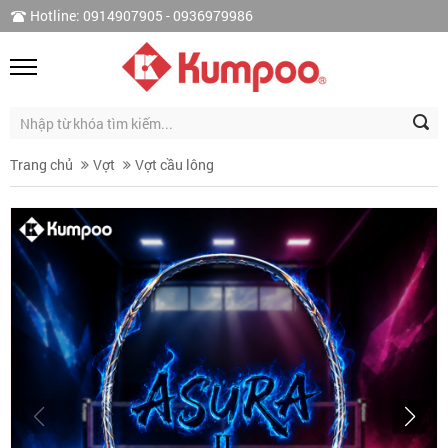
Hotline: 0914907905 - 0936979986
Trang chủ
Vợt
Vợt cầu lông