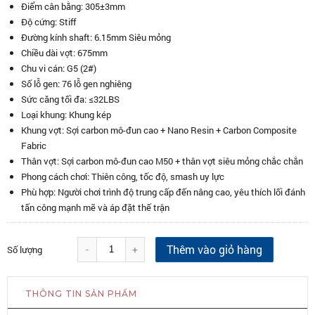
Điểm cân bằng: 305±3mm
Độ cứng: Stiff
Đường kính shaft: 6.15mm Siêu mỏng
Chiều dài vợt: 675mm
Chu vi cán: G5 (2#)
Số lỗ gen: 76 lỗ gen nghiêng
Sức căng tối đa: ≤32LBS
Loại khung: Khung kép
Khung vợt: Sợi carbon mô-đun cao + Nano Resin + Carbon Composite
Fabric
Thân vợt: Sợi carbon mô-đun cao M50 + thân vợt siêu mỏng chắc chắn
Phong cách chơi: Thiên công, tốc độ, smash uy lực
Phù hợp: Người chơi trình độ trung cấp đến nâng cao, yêu thích lối đánh
tấn công mạnh mẽ và áp đặt thế trận
Thêm vào giỏ hàng
-
+
Số lượng
THÔNG TIN SẢN PHẨM