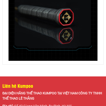
Liên hệ Kumpoo
ĐẠI DIỆN HÃNG THỂ THAO KUMPOO TẠI VIỆT NAM CÔNG TY TNHH
THỂ THAO LÊ THẮNG
Địa chỉ:
Số 42 Giang Văn Minh, Ba Đình, Hà Nội