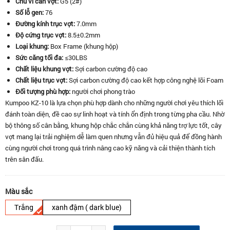
Chu vi cán vợt:
G5 (2#)
Số lỗ gen:
76
Đường kính trục vợt:
7.0mm
Độ cứng trục vợt:
8.5±0.2mm
Loại khung:
Box Frame (khung hộp)
Sức căng tối đa:
≤30LBS
Chất liệu khung vợt:
Sợi carbon cường độ cao
Chất liệu trục vợt:
Sợi carbon cường độ cao kết hợp công nghệ lõi Foam
Đối tượng phù hợp:
người chơi phong trào
Kumpoo KZ-10 là lựa chọn phù hợp dành cho những người chơi yêu thích lối
đánh toàn diện, đề cao sự linh hoạt và tính ổn định trong từng pha cầu. Nhờ
bộ thông số cân bằng, khung hộp chắc chắn cùng khả năng trợ lực tốt, cây
vợt mang lại trải nghiệm dễ làm quen nhưng vẫn đủ hiệu quả để đồng hành
cùng người chơi trong quá trình nâng cao kỹ năng và cải thiện thành tích
trên sân đấu.
Màu sắc
Trắng
xanh đậm ( dark blue)