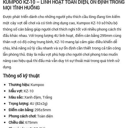
KUMPOO KZ-10 – LINH HOẠT TOÀN DIỆN, ỔN ĐỊNH TRONG
MỌI TÌNH HUỐNG
Được phát triển dành cho những người yêu thích cầu lông đang tìm kiếm
một cây vợt dễ chơi và có tính ứng dụng cao, Kumpoo KZ-10 sở hữu bộ
thông số cân bằng giúp người chơi thích nghi tốt với nhiều phong cách thi
đấu khác nhau. Với trọng lượng 4U linh hoạt, điểm cân bằng 295mm cùng
thân vợt có độ cứng trung bình, KZ-10 mang lại cảm giác điều khiển dễ
chịu, khả năng xử lý cầu nhanh và sự ổn định cần thiết trong cả tấn công
lẫn phòng thủ. Đây là mẫu vợt phù hợp cho người chơi phong trào muốn
nâng cao hiệu quả thi đấu mà vẫn duy trì sự thoải mái trong quá trình sử
dụng.
Thông số kỹ thuật
Thương hiệu:
Kumpoo
Mẫu vợt:
KZ-10
Màu sắc:
Xanh đậm, Trắng
Trọng lượng:
4U (82±2g)
Điểm cân bằng:
295±5mm
Phong cách chơi:
Toàn diện
Chiều dài:
675mm