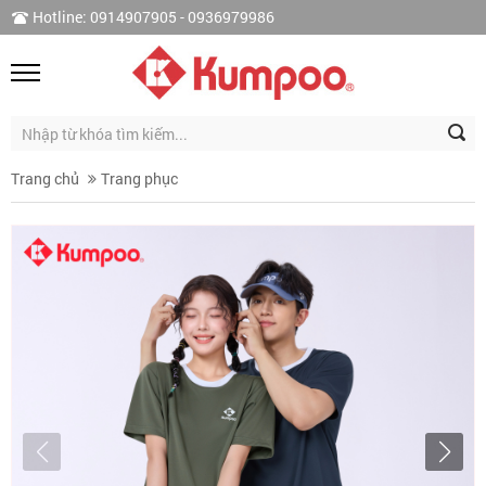
Hotline: 0914907905 - 0936979986
Trang chủ
Trang phục