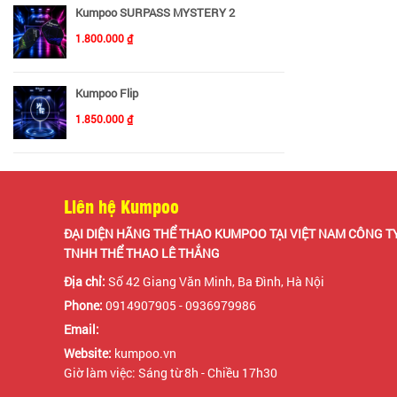
Kumpoo SURPASS MYSTERY 2
1.800.000 ₫
Kumpoo Flip
1.850.000 ₫
Liên hệ Kumpoo
ĐẠI DIỆN HÃNG THỂ THAO KUMPOO TẠI VIỆT NAM CÔNG T
TNHH THỂ THAO LÊ THẮNG
Địa chỉ:
Số 42 Giang Văn Minh, Ba Đình, Hà Nội
Phone:
0914907905 - 0936979986
Email:
Website:
kumpoo.vn
Giờ làm việc: Sáng từ 8h - Chiều 17h30