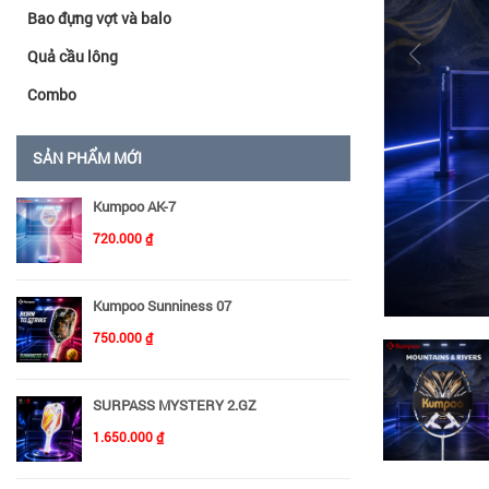
Bao đựng vợt và balo
Quả cầu lông
Combo
SẢN PHẨM MỚI
Kumpoo AK-7
720.000 ₫
Kumpoo Sunniness 07
750.000 ₫
SURPASS MYSTERY 2.GZ
1.650.000 ₫