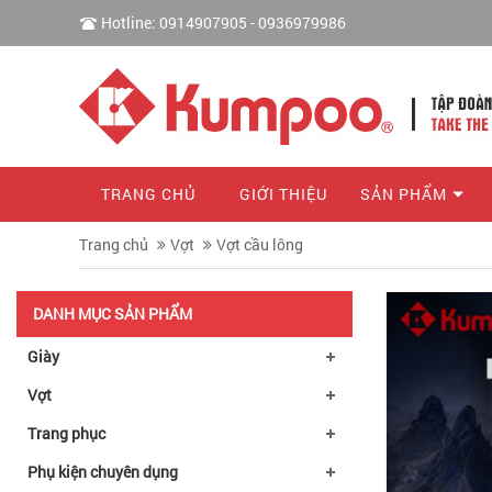
Hotline: 0914907905 - 0936979986
TRANG CHỦ
GIỚI THIỆU
SẢN PHẨM
Trang chủ
Vợt
Vợt cầu lông
DANH MỤC SẢN PHẨM
Giày
Vợt
Trang phục
Phụ kiện chuyên dụng