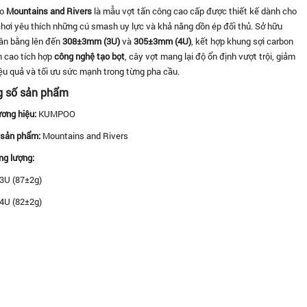
oo
Mountains and Rivers
là mẫu vợt tấn công cao cấp được thiết kế dành cho
chơi yêu thích những cú smash uy lực và khả năng dồn ép đối thủ. Sở hữu
ân bằng lên đến
308±3mm (3U)
và
305±3mm (4U)
, kết hợp khung sợi carbon
 cao tích hợp
công nghệ tạo bọt
, cây vợt mang lại độ ổn định vượt trội, giảm
ệu quả và tối ưu sức mạnh trong từng pha cầu.
g số sản phẩm
ơng hiệu:
KUMPOO
sản phẩm:
Mountains and Rivers
ng lượng:
3U (87±2g)
4U (82±2g)
m cân bằng:
308±3mm (3U)
305±3mm (4U)
ều dài:
675mm