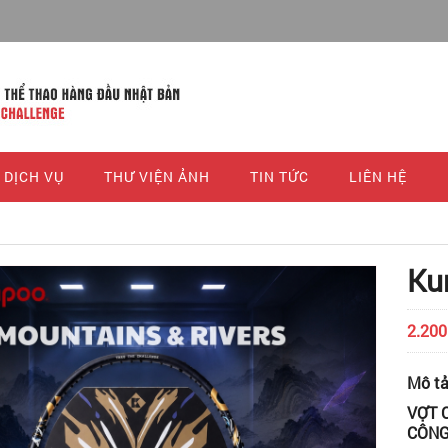
DỊCH VỤ
THƯ VIỆN ẢNH
TIN TỨC
LIÊN HỆ
Ku
2.200
Mô t
VỢT 
CÔNG