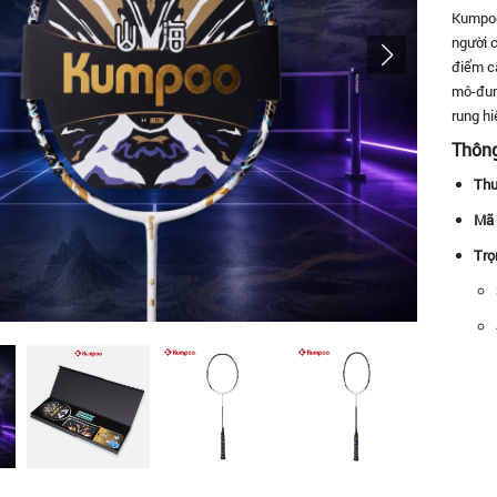
Kump
người 
điểm c
mô-đun
rung hi
Thôn
Thư
Mã 
Trọ
Điể
Chi