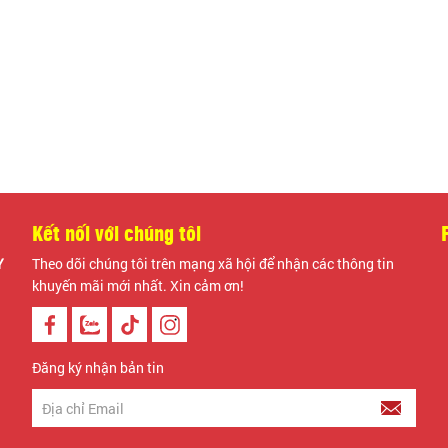
Chu
Số 
Đườ
Độ 
Sức
Chấ
Chấ
Kết nối với chúng tôi
Nắp
Loạ
Y
Theo dõi chúng tôi trên mạng xã hội để nhận các thông tin
khuyến mãi mới nhất. Xin cảm ơn!
Điểm 
Thi
và 
Đăng ký nhận bản tin
Côn
và 
Khu